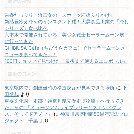
最近の投稿
栄養たっぷり、浜乙女の「スポーツ応援ふりかけ」
新感覚冷え冷えのインスタント麺！大黒食品工業の「冷し
シリーズ」食べ比べ
六本木で開催されている「美少女戦士セーラームーン展」
に行ってきた
CHIBIUSA Cafe（ちびうさカフェ）でセーラームーンメ
ニューを食べてきたよ！
100円ショップで見つけた「最後まで使えるエコボトル」
最近のコメント
東京駅内で、創建当時の構造煉瓦が見学できる場所
に
下
田鷹哉
より
重要文化財・史跡「神奈川県立歴史博物館」へ行ってき
た。その1「ミュージアムライブラリーとステンドグラ
ス。そしてドアノブ」
に
神奈川県博開館50周年記念プロ
ジェクト 千葉
より
アーカイブ