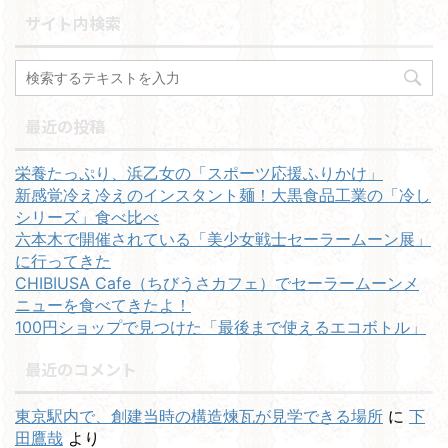
サイト内検索
最近の投稿
栄養たっぷり、浜乙女の「スポーツ応援ふりかけ」
新感覚冷え冷えのインスタント麺！大黒食品工業の「冷し
シリーズ」食べ比べ
六本木で開催されている「美少女戦士セーラームーン展」
に行ってきた
CHIBIUSA Cafe（ちびうさカフェ）でセーラームーンメ
ニューを食べてきたよ！
100円ショップで見つけた「最後まで使えるエコボトル」
最近のコメント
東京駅内で、創建当時の構造煉瓦が見学できる場所
に
下
田鷹哉
より