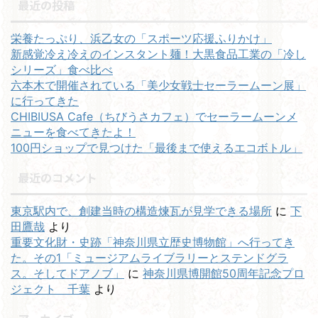
最近の投稿
栄養たっぷり、浜乙女の「スポーツ応援ふりかけ」
新感覚冷え冷えのインスタント麺！大黒食品工業の「冷し
シリーズ」食べ比べ
六本木で開催されている「美少女戦士セーラームーン展」
に行ってきた
CHIBIUSA Cafe（ちびうさカフェ）でセーラームーンメ
ニューを食べてきたよ！
100円ショップで見つけた「最後まで使えるエコボトル」
最近のコメント
東京駅内で、創建当時の構造煉瓦が見学できる場所
に
下
田鷹哉
より
重要文化財・史跡「神奈川県立歴史博物館」へ行ってき
た。その1「ミュージアムライブラリーとステンドグラ
ス。そしてドアノブ」
に
神奈川県博開館50周年記念プロ
ジェクト 千葉
より