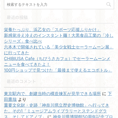
最近の投稿
栄養たっぷり、浜乙女の「スポーツ応援ふりかけ」
新感覚冷え冷えのインスタント麺！大黒食品工業の「冷し
シリーズ」食べ比べ
六本木で開催されている「美少女戦士セーラームーン展」
に行ってきた
CHIBIUSA Cafe（ちびうさカフェ）でセーラームーンメ
ニューを食べてきたよ！
100円ショップで見つけた「最後まで使えるエコボトル」
最近のコメント
東京駅内で、創建当時の構造煉瓦が見学できる場所
に
下
田鷹哉
より
重要文化財・史跡「神奈川県立歴史博物館」へ行ってき
た。その1「ミュージアムライブラリーとステンドグラ
ス。そしてドアノブ」
に
神奈川県博開館50周年記念プロ