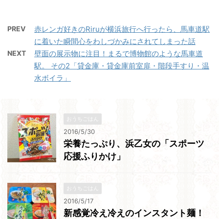
PREV
赤レンガ好きのRiruが横浜旅行へ行ったら、馬車道駅
に着いた瞬間心をわしづかみにされてしまった話
NEXT
壁面の展示物に注目！まるで博物館のような馬車道
駅。 その2「貸金庫・貸金庫前室扉・階段手すり・温
水ボイラ」
おうちごはん
2016/5/30
栄養たっぷり、浜乙女の「スポーツ
応援ふりかけ」
おうちごはん
2016/5/17
新感覚冷え冷えのインスタント麺！