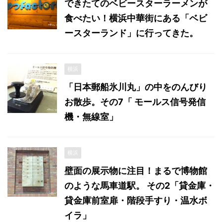
できたてのベビースターラーメンが
食べたい！横浜中華街にある「ベビ
ースターランド」に行ってきた。
横浜
「日本郵船氷川丸」の中をのんびり
お散歩。その7「 モールス信号発信
機・無線室」
横浜
壁面の展示物に注目！まるで博物館
のような馬車道駅。 その2「貸金庫・
貸金庫前室扉・階段手すり・温水ボ
イラ」