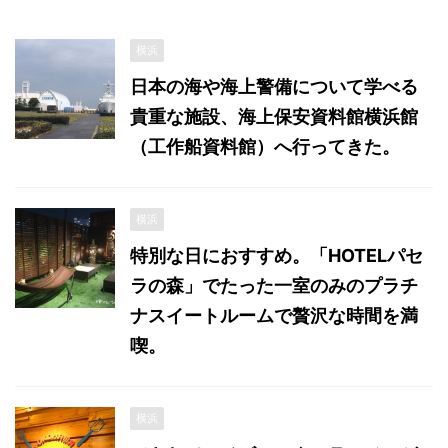
横浜
日本の海や海上警備について学べる
貴重な施設、海上保安資料館横浜館
（工作船資料館）へ行ってきた。
横浜
特別な日におすすめ。「HOTELパセ
ラの森」でたった一室のみのプラチ
ナスイートルームで贅沢な時間を満
喫。
横浜