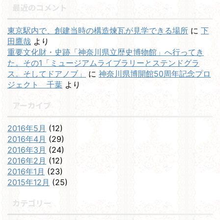
最近のコメント
東京駅内で、創建当時の構造煉瓦が見学できる場所
に
下
田鷹哉
より
重要文化財・史跡「神奈川県立歴史博物館」へ行ってき
た。その1「ミュージアムライブラリーとステンドグラ
ス。そしてドアノブ」
に
神奈川県博開館50周年記念プロ
ジェクト 千葉
より
アーカイブ
2016年5月
(12)
2016年4月
(29)
2016年3月
(24)
2016年2月
(12)
2016年1月
(23)
2015年12月
(25)
カテゴリー