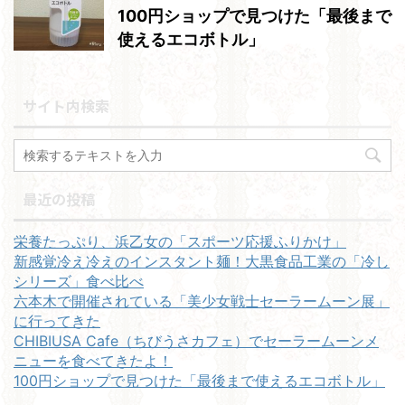
100円ショップで見つけた「最後まで
使えるエコボトル」
サイト内検索
最近の投稿
栄養たっぷり、浜乙女の「スポーツ応援ふりかけ」
新感覚冷え冷えのインスタント麺！大黒食品工業の「冷し
シリーズ」食べ比べ
六本木で開催されている「美少女戦士セーラームーン展」
に行ってきた
CHIBIUSA Cafe（ちびうさカフェ）でセーラームーンメ
ニューを食べてきたよ！
100円ショップで見つけた「最後まで使えるエコボトル」