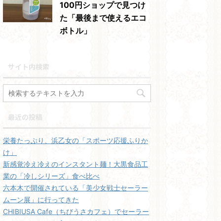
100円ショップで見つけ
た「最後まで使えるエコ
ボトル」
サイト内検索
最近の投稿
栄養たっぷり、浜乙女の「スポーツ応援ふりか
け」
新感覚冷え冷えのインスタント麺！大黒食品工
業の「冷しシリーズ」食べ比べ
六本木で開催されている「美少女戦士セーラー
ムーン展」に行ってきた
CHIBIUSA Cafe（ちびうさカフェ）でセーラー