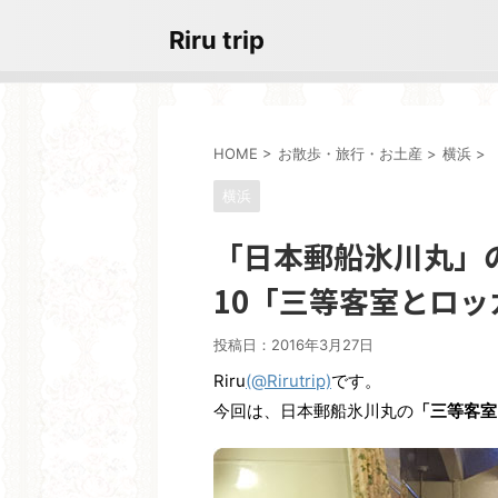
Riru trip
HOME
>
お散歩・旅行・お土産
>
横浜
>
横浜
「日本郵船氷川丸」
10「三等客室とロッ
投稿日：
2016年3月27日
Riru
(@Rirutrip)
です。
今回は、日本郵船氷川丸の
「三等客室