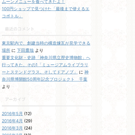
ムーンメニューを食べてきたよ！
100円ショップで見つけた「最後まで使えるエ
コボトル」
最近のコメント
東京駅内で、創建当時の構造煉瓦が見学できる
場所
に
下田鷹哉
より
重要文化財・史跡「神奈川県立歴史博物館」へ
行ってきた。その1「ミュージアムライブラリ
ーとステンドグラス。そしてドアノブ」
に
神
奈川県博開館50周年記念プロジェクト 千葉
より
アーカイブ
2016年5月
(12)
2016年4月
(29)
2016年3月
(24)