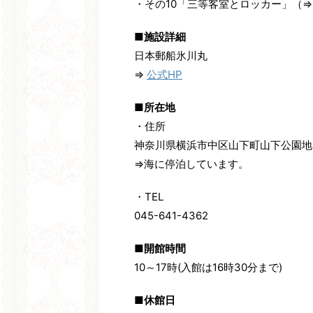
・その10「三等客室とロッカー」（⇒
■施設詳細
日本郵船氷川丸
⇒
公式HP
■所在地
・住所
神奈川県横浜市中区山下町山下公園地
⇒海に停泊しています。
・TEL
045-641-4362
■開館時間
10～17時(入館は16時30分まで)
■休館日