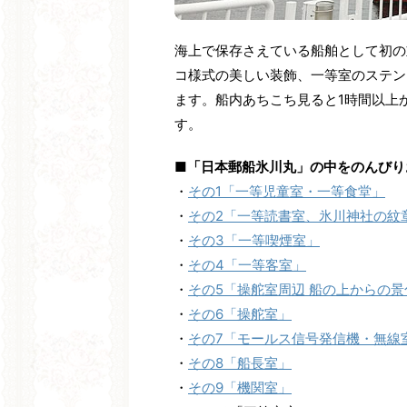
海上で保存さえている船舶として初の
コ様式の美しい装飾、一等室のステン
ます。船内あちこち見ると1時間以上
す。
■「日本郵船氷川丸」の中をのんびり
・
その1「一等児童室・一等食堂」
・
その2「一等読書室、氷川神社の紋
・
その3「一等喫煙室」
・
その4「一等客室」
・
その5「操舵室周辺 船の上からの景
・
その6「操舵室」
・
その7「モールス信号発信機・無線
・
その8「船長室」
・
その9「機関室」