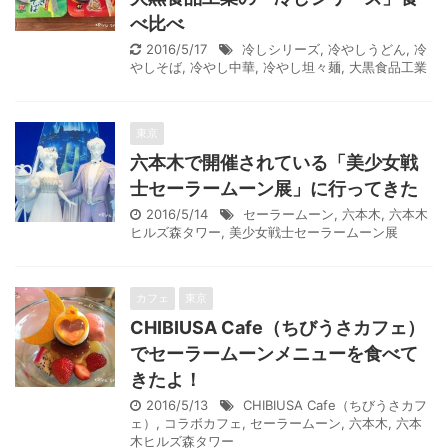
べ比べ
2016/5/17
冷しシリーズ
,
冷やしうどん
,
冷
やしそば
,
冷やし中華
,
冷やし坦々麺
,
大黒食品工業
東京
六本木で開催されている「美少女戦
士セーラームーン展」に行ってきた
2016/5/14
セーラームーン
,
六本木
,
六本木
ヒルズ森タワー
,
美少女戦士セーラームーン展
カフェ
東京
CHIBIUSA Cafe（ちびうさカフェ）
でセーラームーンメニューを食べて
きたよ！
2016/5/13
CHIBIUSA Cafe（ちびうさカフ
ェ）
,
コラボカフェ
,
セーラームーン
,
六本木
,
六本
木ヒルズ森タワー