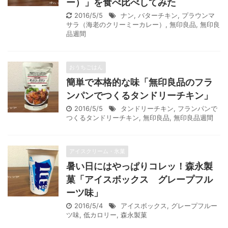
ー）」を食べ比べしてみた
2016/5/5
ナン
,
バターチキン
,
プラウンマ
サラ（海老のクリーミーカレー）
,
無印良品
,
無印良
品週間
おうちごはん
簡単で本格的な味「無印良品のフラ
ンパンでつくるタンドリーチキン」
2016/5/5
タンドリーチキン
,
フランパンで
つくるタンドリーチキン
,
無印良品
,
無印良品週間
アイスクリーム・氷菓
暑い日にはやっぱりコレッ！森永製
菓「アイスボックス グレープフル
ーツ味」
2016/5/4
アイスボックス
,
グレープフルー
ツ味
,
低カロリー
,
森永製菓