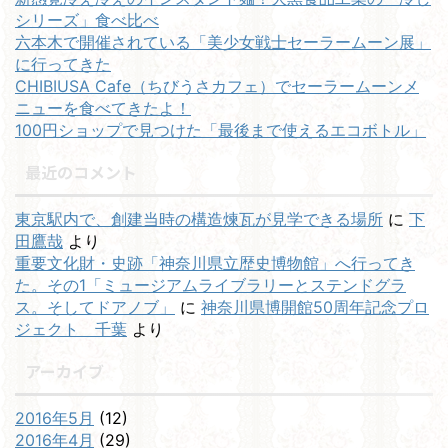
シリーズ」食べ比べ
六本木で開催されている「美少女戦士セーラームーン展」
に行ってきた
CHIBIUSA Cafe（ちびうさカフェ）でセーラームーンメ
ニューを食べてきたよ！
100円ショップで見つけた「最後まで使えるエコボトル」
最近のコメント
東京駅内で、創建当時の構造煉瓦が見学できる場所
に
下
田鷹哉
より
重要文化財・史跡「神奈川県立歴史博物館」へ行ってき
た。その1「ミュージアムライブラリーとステンドグラ
ス。そしてドアノブ」
に
神奈川県博開館50周年記念プロ
ジェクト 千葉
より
アーカイブ
2016年5月
(12)
2016年4月
(29)