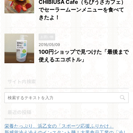
CHIBIUSA Cafe（ちびうさカフェ）
でセーラームーンメニューを食べて
きたよ！
お買い物
2016/05/09
100円ショップで見つけた「最後まで
使えるエコボトル」
サイト内検索
最近の投稿
栄養たっぷり、浜乙女の「スポーツ応援ふりかけ」
新感覚冷え冷えのインスタント麺！大黒食品工業の「冷し