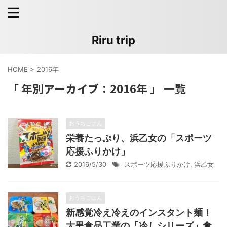
Riru trip
HOME
>
2016年
「 年別アーカイブ：2016年 」 一覧
おうちごはん
栄養たっぷり、浜乙女の「スポーツ
応援ふりかけ」
2016/5/30
スポーツ応援ふりかけ
,
浜乙女
おうちごはん
新感覚冷え冷えのインスタント麺！
大黒食品工業の「冷しシリーズ」食