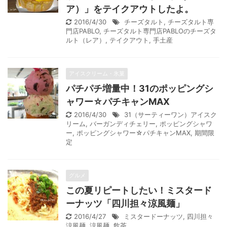
ア）」をテイクアウトしたよ。
2016/4/30
チーズタルト
,
チーズタルト専
門店PABLO
,
チーズタルト専門店PABLOのチーズタ
ルト（レア）
,
テイクアウト
,
手土産
アイスクリーム・氷菓
パチパチ増量中！31のポッピングシ
ャワー☆パチキャンMAX
2016/4/30
31（サーティーワン）アイスク
リーム
,
バーガンディチェリー
,
ポッピングシャワ
ー
,
ポッピングシャワー☆パチキャンMAX
,
期間限
定
グルメ
この夏リピートしたい！ミスタード
ーナッツ「四川担々涼風麺」
2016/4/27
ミスタードーナッツ
,
四川担々
涼風麺
,
涼風麺
,
飲茶