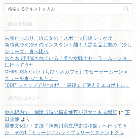
最近の投稿
栄養たっぷり、浜乙女の「スポーツ応援ふりかけ」
新感覚冷え冷えのインスタント麺！大黒食品工業の「冷し
シリーズ」食べ比べ
六本木で開催されている「美少女戦士セーラームーン展」
に行ってきた
CHIBIUSA Cafe（ちびうさカフェ）でセーラームーンメ
ニューを食べてきたよ！
100円ショップで見つけた「最後まで使えるエコボトル」
最近のコメント
東京駅内で、創建当時の構造煉瓦が見学できる場所
に
下
田鷹哉
より
重要文化財・史跡「神奈川県立歴史博物館」へ行ってき
た。その1「ミュージアムライブラリーとステンドグラ