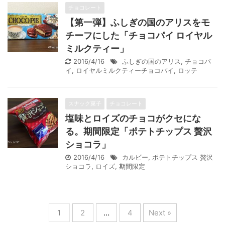
チョコレート
【第一弾】ふしぎの国のアリスをモ
チーフにした「チョコパイ ロイヤル
ミルクティー」
2016/4/16
ふしぎの国のアリス
,
チョコパ
イ
,
ロイヤルミルクティーチョコパイ
,
ロッテ
スナック菓子
チョコレート
塩味とロイズのチョコがクセにな
る。期間限定「ポテトチップス 贅沢
ショコラ」
2016/4/16
カルビー
,
ポテトチップス 贅沢
ショコラ
,
ロイズ
,
期間限定
1
2
…
4
Next »