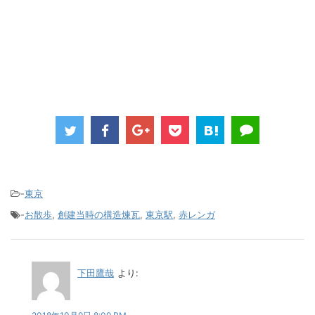
-
東京
-
お散歩
,
創建当時の構造煉瓦
,
東京駅
,
赤レンガ
下田鷹哉
より: