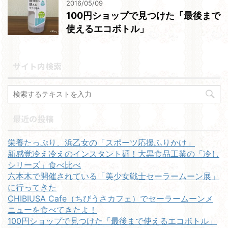
2016/05/09
100円ショップで見つけた「最後まで
使えるエコボトル」
サイト内検索
最近の投稿
栄養たっぷり、浜乙女の「スポーツ応援ふりかけ」
新感覚冷え冷えのインスタント麺！大黒食品工業の「冷し
シリーズ」食べ比べ
六本木で開催されている「美少女戦士セーラームーン展」
に行ってきた
CHIBIUSA Cafe（ちびうさカフェ）でセーラームーンメ
ニューを食べてきたよ！
100円ショップで見つけた「最後まで使えるエコボトル」