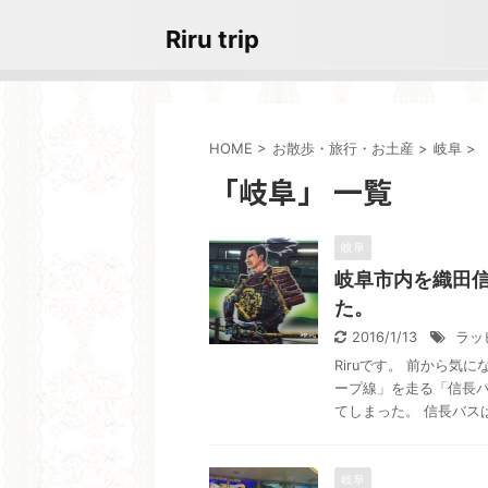
Riru trip
HOME
>
お散歩・旅行・お土産
>
岐阜
>
「岐阜」 一覧
岐阜
岐阜市内を織田
た。
2016/1/13
ラッ
Riruです。 前から
ープ線」を走る「信長
てしまった。 信長バスは、
岐阜