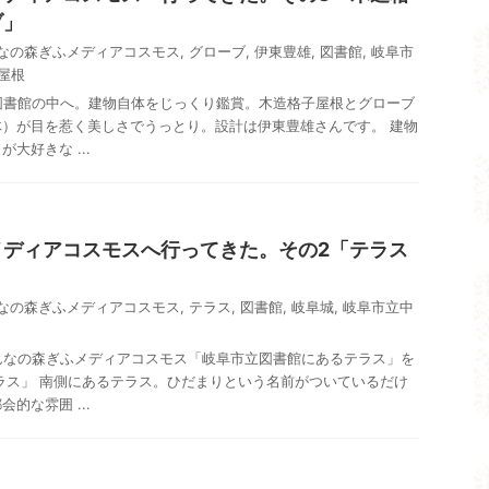
ブ」
なの森ぎふメディアコスモス
,
グローブ
,
伊東豊雄
,
図書館
,
岐阜市
屋根
また図書館の中へ。建物自体をじっくり鑑賞。木造格子屋根とグローブ
）が目を惹く美しさでうっとり。設計は伊東豊雄さんです。 建物
大好きな ...
メディアコスモスへ行ってきた。その2「テラス
なの森ぎふメディアコスモス
,
テラス
,
図書館
,
岐阜城
,
岐阜市立中
、みんなの森ぎふメディアコスモス「岐阜市立図書館にあるテラス」を
ラス」 南側にあるテラス。ひだまりという名前がついているだけ
的な雰囲 ...