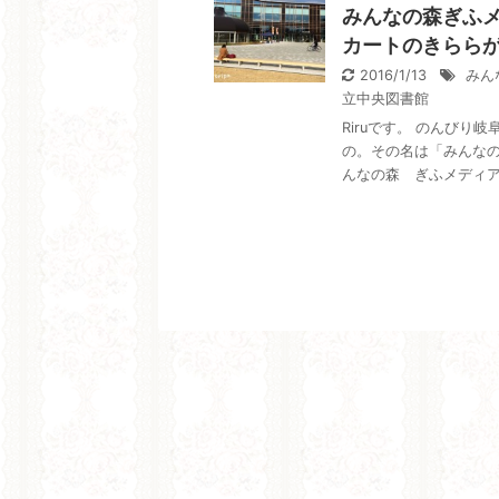
みんなの森ぎふ
カートのきらら
2016/1/13
みん
立中央図書館
Riruです。 のんび
の。その名は「みんなの
んなの森 ぎふメディアコ