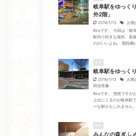
岐阜駅をゆっくり
外2階」
2016/1/13
お散
Riruです。 今回は「
駅内で好きな場所。直
のがいいよね。 階段横にあ
岐阜
岐阜駅をゆっく
2016/1/13
お散
田信長像
Riruです。 突然で
上位にくるのが岐阜駅で
ーな駅かもしれません。な
岐阜
みんなの森ぎふ