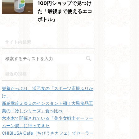
100円ショップで見つけ
た「最後まで使えるエコ
ボトル」
サイト内検索
最近の投稿
栄養たっぷり、浜乙女の「スポーツ応援ふりか
け」
新感覚冷え冷えのインスタント麺！大黒食品工
業の「冷しシリーズ」食べ比べ
六本木で開催されている「美少女戦士セーラー
ムーン展」に行ってきた
CHIBIUSA Cafe（ちびうさカフェ）でセーラー