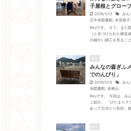
子屋根とグロー
2016/1/13
みん
立中央図書館
,
木造格子
Riruです。 さて、
（と名づけられた構造体
の細かい細工を見ることが
岐阜
みんなの森ぎふ
でのんびり」
2016/1/13
みん
央図書館
,
金崋山
Riruです。 今回は
ご紹介。 「ひだまりテ
あって日当たり良好。都会
岐阜