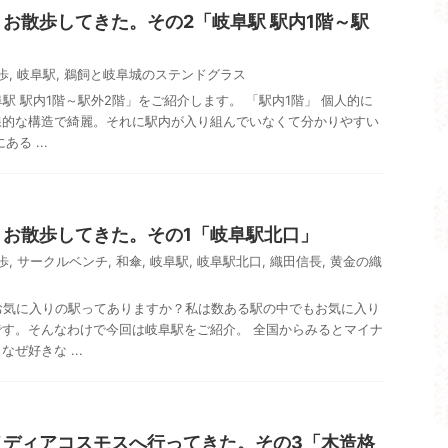
お散歩してきた。その2「岐阜駅 駅内1階～駅
歩
,
岐阜駅
,
鵜飼と岐阜城のステンドグラス
岐阜駅 駅内1階～駅外2階」をご紹介します。 「駅内1階」 個人的に
線的な構造で綺麗。それに駅内が入り組んでいなくて分かりやすい
る ...
りお散歩してきた。その1「岐阜駅北口」
歩
,
サークルベンチ
,
和傘
,
岐阜駅
,
岐阜駅北口
,
織田信長
,
黄金の織
すがお気に入りの駅ってありますか？私は数ある駅の中でもお気に入り
す。そんなわけで今回は岐阜駅をご紹介。 全国からみるとマイナ
ぜ好きな ...
メディアコスモスへ行ってきた。その3「木造格