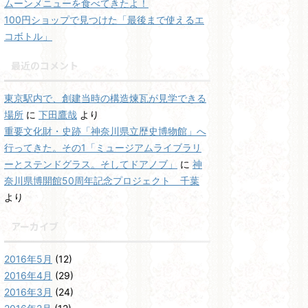
ムーンメニューを食べてきたよ！
100円ショップで見つけた「最後まで使えるエ
コボトル」
最近のコメント
東京駅内で、創建当時の構造煉瓦が見学できる
場所
に
下田鷹哉
より
重要文化財・史跡「神奈川県立歴史博物館」へ
行ってきた。その1「ミュージアムライブラリ
ーとステンドグラス。そしてドアノブ」
に
神
奈川県博開館50周年記念プロジェクト 千葉
より
アーカイブ
2016年5月
(12)
2016年4月
(29)
2016年3月
(24)