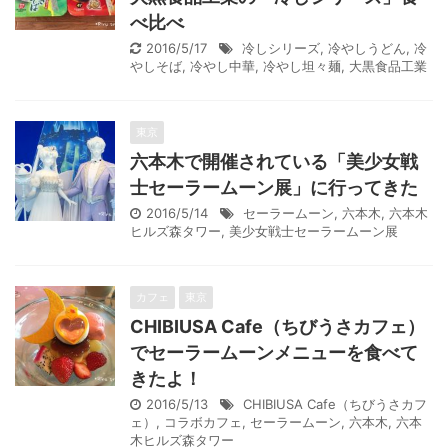
べ比べ
2016/5/17
冷しシリーズ
,
冷やしうどん
,
冷
やしそば
,
冷やし中華
,
冷やし坦々麺
,
大黒食品工業
東京
六本木で開催されている「美少女戦
士セーラームーン展」に行ってきた
2016/5/14
セーラームーン
,
六本木
,
六本木
ヒルズ森タワー
,
美少女戦士セーラームーン展
カフェ
東京
CHIBIUSA Cafe（ちびうさカフェ）
でセーラームーンメニューを食べて
きたよ！
2016/5/13
CHIBIUSA Cafe（ちびうさカフ
ェ）
,
コラボカフェ
,
セーラームーン
,
六本木
,
六本
木ヒルズ森タワー