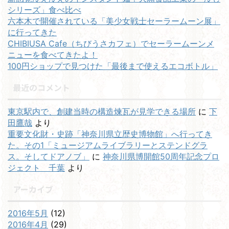
シリーズ」食べ比べ
六本木で開催されている「美少女戦士セーラームーン展」
に行ってきた
CHIBIUSA Cafe（ちびうさカフェ）でセーラームーンメ
ニューを食べてきたよ！
100円ショップで見つけた「最後まで使えるエコボトル」
最近のコメント
東京駅内で、創建当時の構造煉瓦が見学できる場所
に
下
田鷹哉
より
重要文化財・史跡「神奈川県立歴史博物館」へ行ってき
た。その1「ミュージアムライブラリーとステンドグラ
ス。そしてドアノブ」
に
神奈川県博開館50周年記念プロ
ジェクト 千葉
より
アーカイブ
2016年5月
(12)
2016年4月
(29)