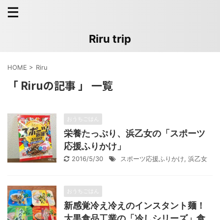
Riru trip
HOME
>
Riru
「 Riruの記事 」 一覧
おうちごはん
栄養たっぷり、浜乙女の「スポーツ
応援ふりかけ」
2016/5/30
スポーツ応援ふりかけ
,
浜乙女
おうちごはん
新感覚冷え冷えのインスタント麺！
大黒食品工業の「冷しシリーズ」食