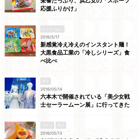
栄養たっぷり、浜乙女の「スポーツ
応援ふりかけ」
おうちごはん
2016/5/17
新感覚冷え冷えのインスタント麺！
大黒食品工業の「冷しシリーズ」食
べ比べ
東京
2016/05/14
六本木で開催されている「美少女戦
士セーラームーン展」に行ってきた
カフェ
東京
2016/05/13