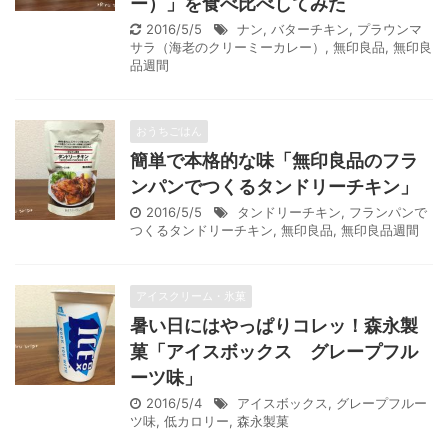
ー）」を食べ比べしてみた
2016/5/5
ナン
,
バターチキン
,
プラウンマ
サラ（海老のクリーミーカレー）
,
無印良品
,
無印良
品週間
おうちごはん
簡単で本格的な味「無印良品のフラ
ンパンでつくるタンドリーチキン」
2016/5/5
タンドリーチキン
,
フランパンで
つくるタンドリーチキン
,
無印良品
,
無印良品週間
アイスクリーム・氷菓
暑い日にはやっぱりコレッ！森永製
菓「アイスボックス グレープフル
ーツ味」
2016/5/4
アイスボックス
,
グレープフルー
ツ味
,
低カロリー
,
森永製菓