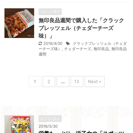
スナック菓子
無印良品週間で購入した「クラック
プレッツェル（チェダーチーズ
味）」
2016/4/30
クラックプレッツェル（チェダ
ーチーズ味）
,
チェダーチーズ
,
無印良品
,
無印良品
週間
1
2
…
13
Next »
おうちごはん
2016/5/30