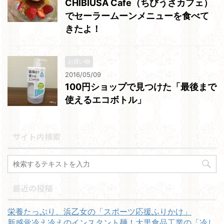
CHIBIUSA Cafe（ちびうさカフェ）
でセーラームーンメニューを食べて
きたよ！
お買い物
2016/05/09
100円ショップで見つけた「最後まで
使えるエコボトル」
サイト内検索
最近の投稿
栄養たっぷり、浜乙女の「スポーツ応援ふりかけ」
新感覚冷え冷えのインスタント麺！大黒食品工業の「冷し