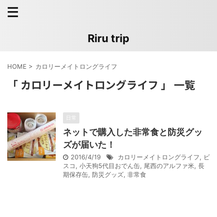
Riru trip
HOME
>
カロリーメイトロングライフ
「 カロリーメイトロングライフ 」 一覧
日常
ネットで購入した非常食と防災グッ
ズが届いた！
2016/4/19
カロリーメイトロングライフ
,
ビ
スコ
,
小天狗5代目おでん缶
,
尾西のアルファ米
,
長
期保存缶
,
防災グッズ
,
非常食