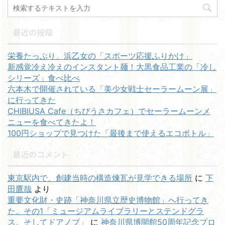
最近の投稿
栄養たっぷり、浜乙女の「スポーツ応援ふりかけ」
新感覚冷え冷えのインスタント麺！大黒食品工業の「冷し
シリーズ」食べ比べ
六本木で開催されている「美少女戦士セーラームーン展」
に行ってきた
CHIBIUSA Cafe（ちびうさカフェ）でセーラームーンメ
ニューを食べてきたよ！
100円ショップで見つけた「最後まで使えるエコボトル」
最近のコメント
東京駅内で、創建当時の構造煉瓦が見学できる場所
に
下
田鷹哉
より
重要文化財・史跡「神奈川県立歴史博物館」へ行ってき
た。その1「ミュージアムライブラリーとステンドグラ
ス。そしてドアノブ」
に
神奈川県博開館50周年記念プロ