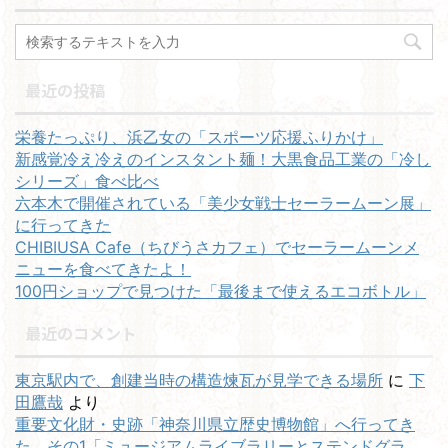
最近の投稿
栄養たっぷり、浜乙女の「スポーツ応援ふりかけ」
新感覚冷え冷えのインスタント麺！大黒食品工業の「冷し
シリーズ」食べ比べ
六本木で開催されている「美少女戦士セーラームーン展」
に行ってきた
CHIBIUSA Cafe（ちびうさカフェ）でセーラームーンメ
ニューを食べてきたよ！
100円ショップで見つけた「最後まで使えるエコボトル」
最近のコメント
東京駅内で、創建当時の構造煉瓦が見学できる場所
に
下
田鷹哉
より
重要文化財・史跡「神奈川県立歴史博物館」へ行ってき
た。その1「ミュージアムライブラリーとステンドグラ