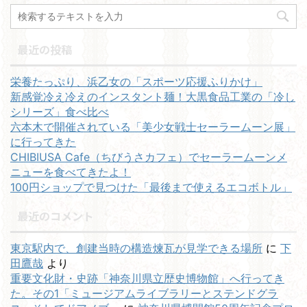
最近の投稿
栄養たっぷり、浜乙女の「スポーツ応援ふりかけ」
新感覚冷え冷えのインスタント麺！大黒食品工業の「冷し
シリーズ」食べ比べ
六本木で開催されている「美少女戦士セーラームーン展」
に行ってきた
CHIBIUSA Cafe（ちびうさカフェ）でセーラームーンメ
ニューを食べてきたよ！
100円ショップで見つけた「最後まで使えるエコボトル」
最近のコメント
東京駅内で、創建当時の構造煉瓦が見学できる場所
に
下
田鷹哉
より
重要文化財・史跡「神奈川県立歴史博物館」へ行ってき
た。その1「ミュージアムライブラリーとステンドグラ