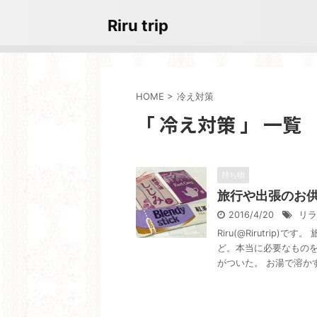
Riru trip
HOME
>
冷え対策
「 冷え対策 」 一覧
持ち物
旅行や出張のお
2016/4/20
リラ
Riru(@Rirutri
ど。本当に必要なもの
がついた。 お湯で溶かす 