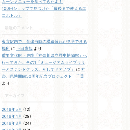
ムーンメニューを食べてきたよ！
100円ショップで見つけた「最後まで使えるエ
コボトル」
最近のコメント
東京駅内で、創建当時の構造煉瓦が見学できる
場所
に
下田鷹哉
より
重要文化財・史跡「神奈川県立歴史博物館」へ
行ってきた。その1「ミュージアムライブラリ
ーとステンドグラス。そしてドアノブ」
に
神
奈川県博開館50周年記念プロジェクト 千葉
より
アーカイブ
2016年5月
(12)
2016年4月
(29)
2016年3月
(24)