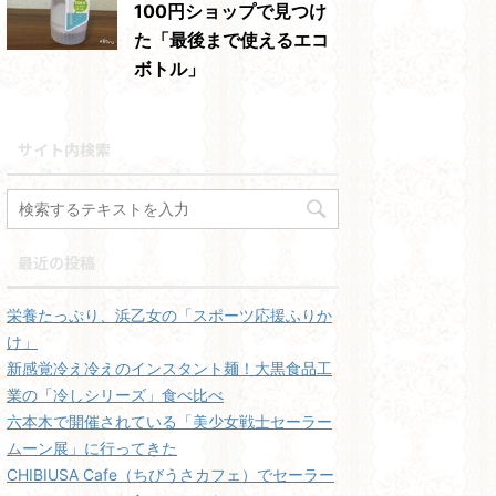
100円ショップで見つけ
た「最後まで使えるエコ
ボトル」
サイト内検索
最近の投稿
栄養たっぷり、浜乙女の「スポーツ応援ふりか
け」
新感覚冷え冷えのインスタント麺！大黒食品工
業の「冷しシリーズ」食べ比べ
六本木で開催されている「美少女戦士セーラー
ムーン展」に行ってきた
CHIBIUSA Cafe（ちびうさカフェ）でセーラー