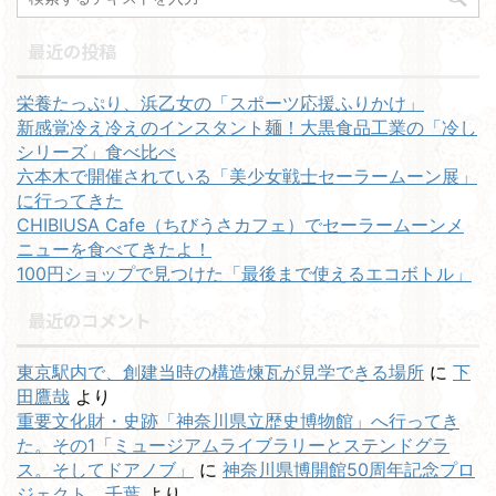
最近の投稿
栄養たっぷり、浜乙女の「スポーツ応援ふりかけ」
新感覚冷え冷えのインスタント麺！大黒食品工業の「冷し
シリーズ」食べ比べ
六本木で開催されている「美少女戦士セーラームーン展」
に行ってきた
CHIBIUSA Cafe（ちびうさカフェ）でセーラームーンメ
ニューを食べてきたよ！
100円ショップで見つけた「最後まで使えるエコボトル」
最近のコメント
東京駅内で、創建当時の構造煉瓦が見学できる場所
に
下
田鷹哉
より
重要文化財・史跡「神奈川県立歴史博物館」へ行ってき
た。その1「ミュージアムライブラリーとステンドグラ
ス。そしてドアノブ」
に
神奈川県博開館50周年記念プロ
ジェクト 千葉
より