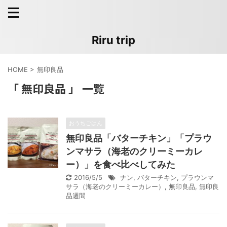
Riru trip
HOME
>
無印良品
「 無印良品 」 一覧
おうちごはん
無印良品「バターチキン」「プラウ
ンマサラ（海老のクリーミーカレ
ー）」を食べ比べしてみた
2016/5/5
ナン
,
バターチキン
,
プラウンマ
サラ（海老のクリーミーカレー）
,
無印良品
,
無印良
品週間