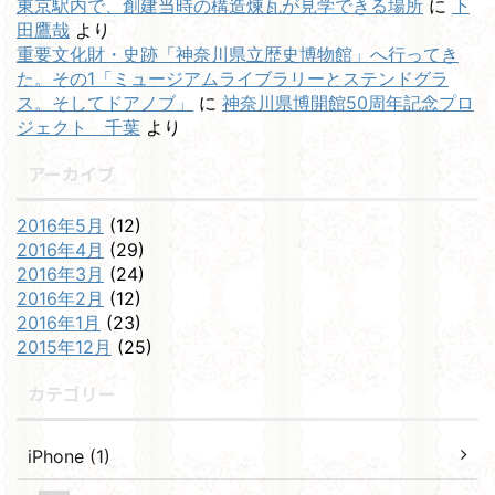
東京駅内で、創建当時の構造煉瓦が見学できる場所
に
下
田鷹哉
より
重要文化財・史跡「神奈川県立歴史博物館」へ行ってき
た。その1「ミュージアムライブラリーとステンドグラ
ス。そしてドアノブ」
に
神奈川県博開館50周年記念プロ
ジェクト 千葉
より
アーカイブ
2016年5月
(12)
2016年4月
(29)
2016年3月
(24)
2016年2月
(12)
2016年1月
(23)
2015年12月
(25)
カテゴリー
iPhone (1)