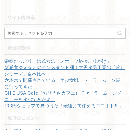
サイト内検索
最近の投稿
栄養たっぷり、浜乙女の「スポーツ応援ふりかけ」
新感覚冷え冷えのインスタント麺！大黒食品工業の「冷し
シリーズ」食べ比べ
六本木で開催されている「美少女戦士セーラームーン展」
に行ってきた
CHIBIUSA Cafe（ちびうさカフェ）でセーラームーンメ
ニューを食べてきたよ！
100円ショップで見つけた「最後まで使えるエコボトル」
最近のコメント