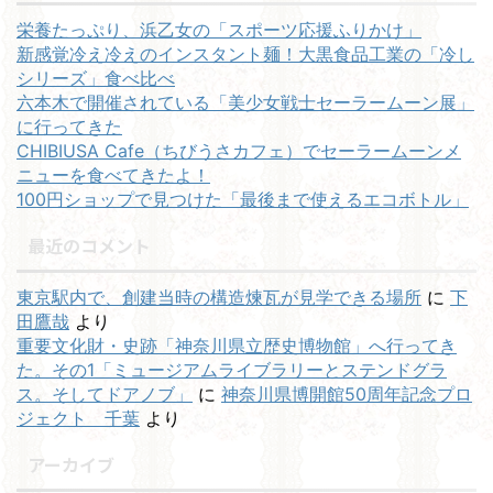
栄養たっぷり、浜乙女の「スポーツ応援ふりかけ」
新感覚冷え冷えのインスタント麺！大黒食品工業の「冷し
シリーズ」食べ比べ
六本木で開催されている「美少女戦士セーラームーン展」
に行ってきた
CHIBIUSA Cafe（ちびうさカフェ）でセーラームーンメ
ニューを食べてきたよ！
100円ショップで見つけた「最後まで使えるエコボトル」
最近のコメント
東京駅内で、創建当時の構造煉瓦が見学できる場所
に
下
田鷹哉
より
重要文化財・史跡「神奈川県立歴史博物館」へ行ってき
た。その1「ミュージアムライブラリーとステンドグラ
ス。そしてドアノブ」
に
神奈川県博開館50周年記念プロ
ジェクト 千葉
より
アーカイブ