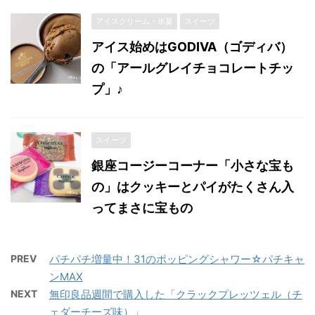
アイスクリーム・氷菓
スイーツ
アイス始めはGODIVA（ゴディバ）
の「アールグレイチョコレートチッ
プ」♪
スイーツ
銀座コージーコーナー「小さな宝も
の」はクッキーとパイがたくさん入
ってまさに宝もの
PREV
パチパチ増量中！31のポッピングシャワー☆パチキャ
ンMAX
NEXT
無印良品週間で購入した「クラックプレッツェル（チ
ェダーチーズ味）」