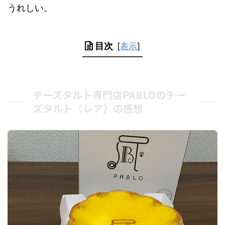
うれしい。
目次
[
表示
]
チーズタルト専門店PABLOのチー
ズタルト（レア）の感想