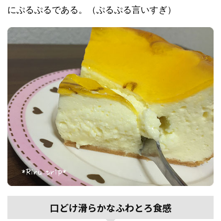
にぷるぷるである。（ぷるぷる言いすぎ）
口どけ滑らかなふわとろ食感