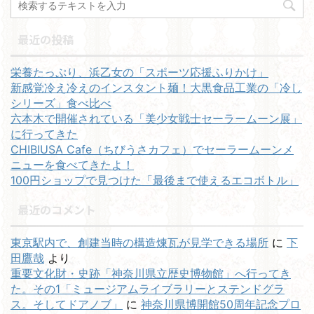
最近の投稿
栄養たっぷり、浜乙女の「スポーツ応援ふりかけ」
新感覚冷え冷えのインスタント麺！大黒食品工業の「冷し
シリーズ」食べ比べ
六本木で開催されている「美少女戦士セーラームーン展」
に行ってきた
CHIBIUSA Cafe（ちびうさカフェ）でセーラームーンメ
ニューを食べてきたよ！
100円ショップで見つけた「最後まで使えるエコボトル」
最近のコメント
東京駅内で、創建当時の構造煉瓦が見学できる場所
に
下
田鷹哉
より
重要文化財・史跡「神奈川県立歴史博物館」へ行ってき
た。その1「ミュージアムライブラリーとステンドグラ
ス。そしてドアノブ」
に
神奈川県博開館50周年記念プロ