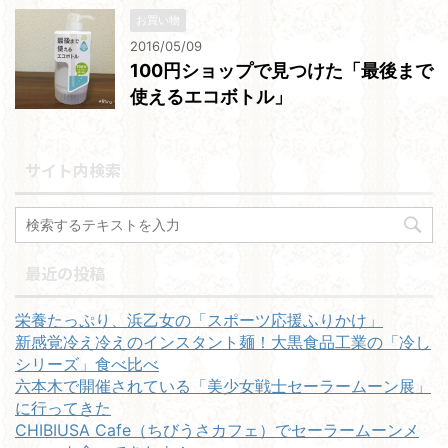
お買い物
2016/05/09
100円ショップで見つけた「最後まで
使えるエコボトル」
サイト内検索
最近の投稿
栄養たっぷり、浜乙女の「スポーツ応援ふりかけ」
新感覚冷え冷えのインスタント麺！大黒食品工業の「冷し
シリーズ」食べ比べ
六本木で開催されている「美少女戦士セーラームーン展」
に行ってきた
CHIBIUSA Cafe（ちびうさカフェ）でセーラームーンメ