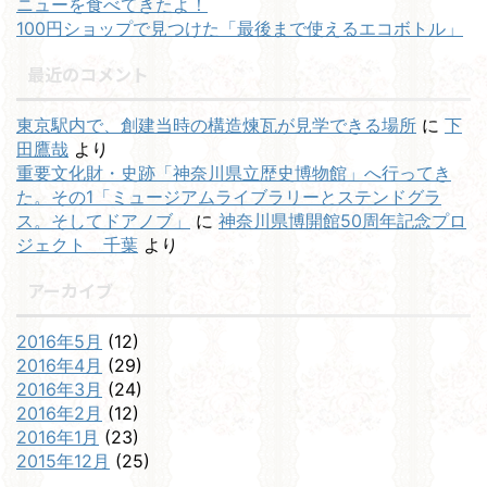
ニューを食べてきたよ！
100円ショップで見つけた「最後まで使えるエコボトル」
最近のコメント
東京駅内で、創建当時の構造煉瓦が見学できる場所
に
下
田鷹哉
より
重要文化財・史跡「神奈川県立歴史博物館」へ行ってき
た。その1「ミュージアムライブラリーとステンドグラ
ス。そしてドアノブ」
に
神奈川県博開館50周年記念プロ
ジェクト 千葉
より
アーカイブ
2016年5月
(12)
2016年4月
(29)
2016年3月
(24)
2016年2月
(12)
2016年1月
(23)
2015年12月
(25)